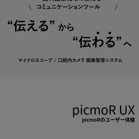
picmoR UX
picmoRのユーザー体験